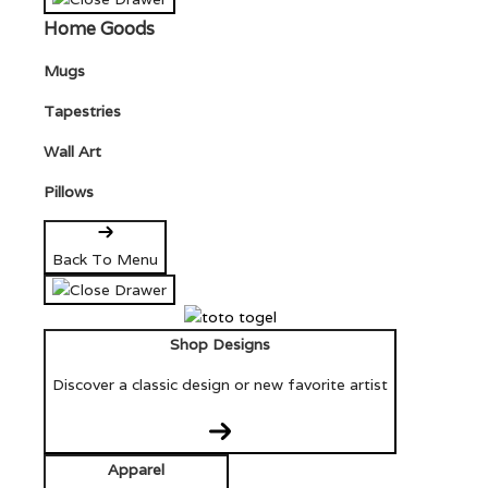
Home Goods
Mugs
Tapestries
Wall Art
Pillows
Back To Menu
Shop Designs
Discover a classic design or new favorite artist
Apparel