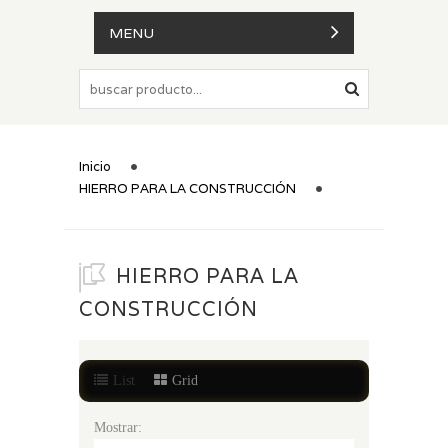
MENU
Inicio
HIERRO PARA LA CONSTRUCCIÓN
HIERRO PARA LA
CONSTRUCCIÓN
List
Grid
Mostrar: