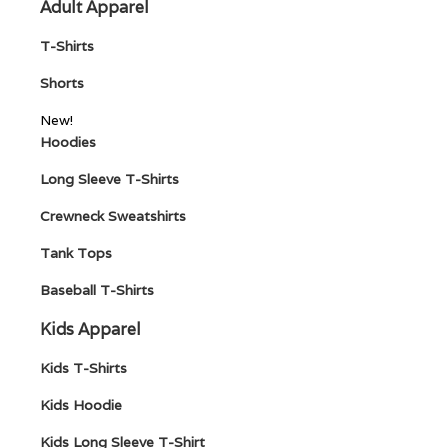
Adult Apparel
T-Shirts
Shorts
New!
Hoodies
Long Sleeve T-Shirts
Crewneck Sweatshirts
Tank Tops
Baseball T-Shirts
Kids Apparel
Kids T-Shirts
Kids Hoodie
Kids Long Sleeve T-Shirt