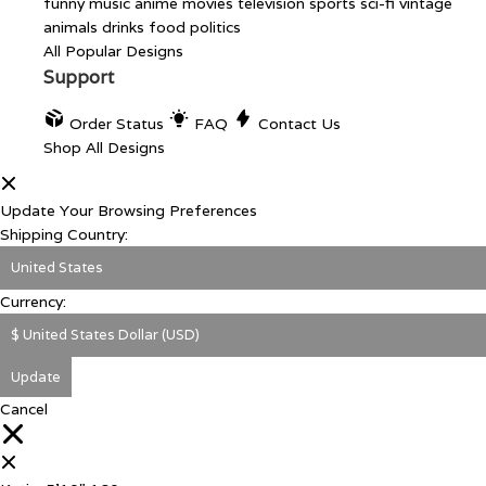
funny
music
anime
movies
television
sports
sci-fi
vintage
animals
drinks
food
politics
All Popular Designs
Support
Order Status
FAQ
Contact Us
Shop All Designs
Update Your Browsing Preferences
Shipping Country:
Currency:
Cancel