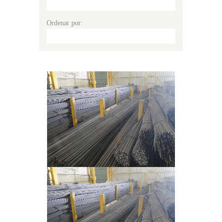
Ordenar por: