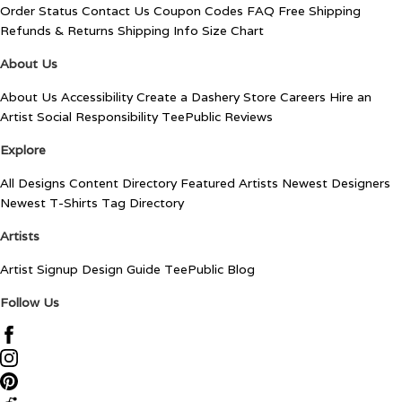
Order Status
Contact Us
Coupon Codes
FAQ
Free Shipping
Refunds & Returns
Shipping Info
Size Chart
About Us
About Us
Accessibility
Create a Dashery Store
Careers
Hire an
Artist
Social Responsibility
TeePublic Reviews
Explore
All Designs
Content Directory
Featured Artists
Newest Designers
Newest T-Shirts
Tag Directory
Artists
Artist Signup
Design Guide
TeePublic Blog
Follow Us