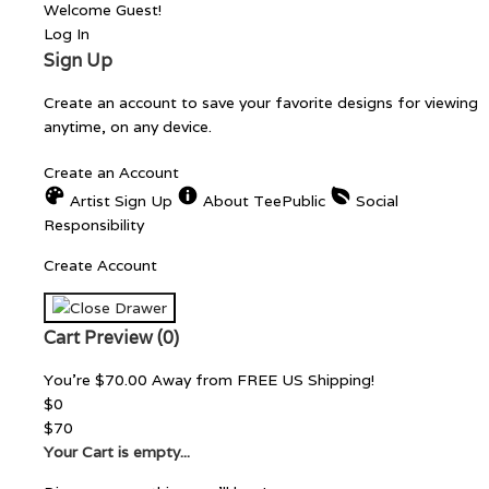
Welcome Guest!
Log In
Sign Up
Create an account to save your favorite designs for viewing
anytime, on any device.
Create an Account
Artist Sign Up
About TeePublic
Social
Responsibility
Create Account
Cart Preview (0)
You're
$70.00
Away from
FREE US Shipping!
$0
$70
Your Cart is empty...