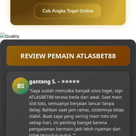
Cek Angka Togel Online
REVIEW PEMAIN ATLASBET88
ganteng S. – ⭐⭐⭐⭐⭐
BS
“Saya sudah mencoba banyak situs togel, tapi
ATLASBET88 terasa beda dari awal. Saat main
slot toto, semuanya berjalan lancar tanpa
delay. Bahkan saat jam ramai, sistemnya tetap
stabil. Buat saya yang sering main toto slot
setiap hari, ini penting banget karena
pengalaman bermain jadi lebih nyaman dan
tidak terputus-putus.””