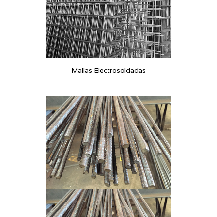
Mallas Electrosoldadas